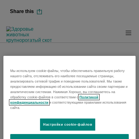
Skip
Skip
to
to
Share this
Share this
Content
Footer
Prima
Menu
М
Мы используем cookie-файлы, чтобы обеспечивать правильную работу
нашего сайта, отслеживать его наиболее посещаемые страницы,
анализировать сетевой трафик и поведение пользователей. Мы также
предоставляем информацию об использовании сайта своим партнерам и
аналитическим системам. Нажимая Хорошо, вы соглашаетесь на
обработку cookie-файлов в соответствии с
Политикой
конфиденциальности
и соответствующими правилами использования
сайта.
Настройки cookie-файлов