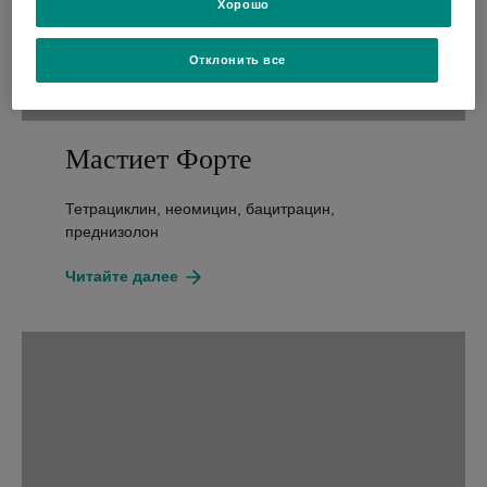
Хорошо
Отклонить все
Мастиет Форте
Submit 
Search
search
for:
Тетрациклин, неомицин, бацитрацин,
преднизолон
about
Читайте далее
Мастиет
Форте