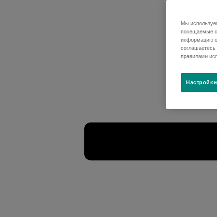
Мы используем
посещаемые ст
информацию о
соглашаетесь 
правилами исп
Настройки