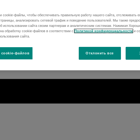
 cookie-файлы, чтобы обеспечивать правильную работу нашего сайта, отслеживать е
раницы, анализировать сетевой трафик и поведение пользователей. Мы также предо
б использовании сайта своим партнерам и аналитическим системам. Нажимая Хорош
на обработку cookie-файлов в соответствии с
Политикой конфиденциальности
и с
ользования сайта.
 cookie-файлов
Отклонить все