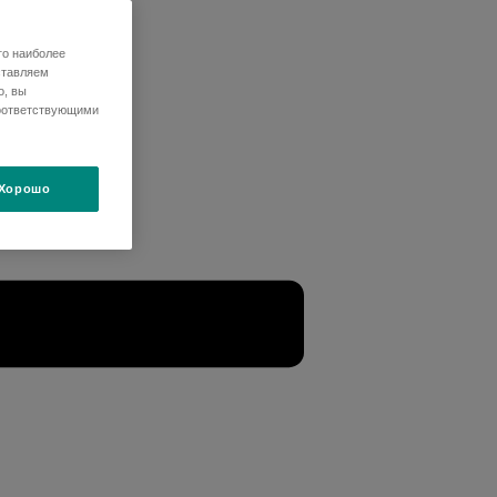
го наиболее
ставляем
о, вы
оответствующими
Хорошо