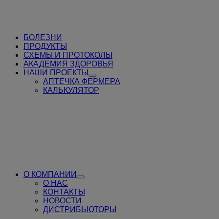
БОЛЕЗНИ
ПРОДУКТЫ
СХЕМЫ И ПРОТОКОЛЫ
АКАДЕМИЯ ЗДОРОВЬЯ
НАШИ ПРОЕКТЫ
Toggle
АПТЕЧКА ФЕРМЕРА
Submenu
КАЛЬКУЛЯТОР
for
НАШИ
ПРОЕКТЫ
О КОМПАНИИ
Toggle
О НАС
Submenu
КОНТАКТЫ
for
НОВОСТИ
О
ДИСТРИБЬЮТОРЫ
КОМПАНИИ